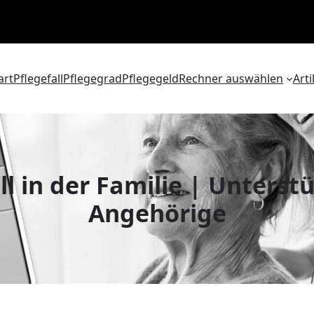
art
Pflegefall
Pflegegrad
Pflegegeld
Rechner auswählen
Arti
all in der Familie | Unters
Angehörige