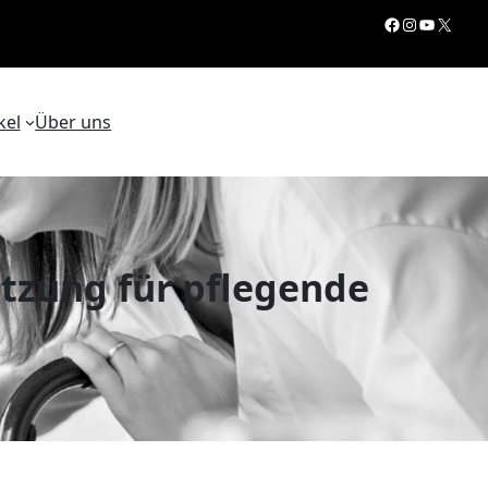
Facebook
Instagram
YouTube
X
kel
Über uns
tützung für pflegende