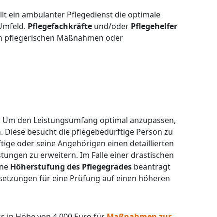
lt ein ambulanter Pflegedienst die optimale
 Umfeld.
Pflegefachkräfte
und/oder
Pflegehelfer
chen pflegerischen Maßnahmen oder
. Um den Leistungsumfang optimal anzupassen,
ch. Diese besucht die pflegebedürftige Person zu
tige oder seine Angehörigen einen detaillierten
stungen zu erweitern. Im Falle einer drastischen
ine
Höherstufung des Pflegegrades
beantragt
ssetzungen für eine Prüfung auf einen höheren
s in Höhe von 4.000 Euro für
Maßnahmen zur