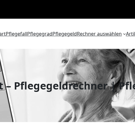
art
Pflegefall
Pflegegrad
Pflegegeld
Rechner auswählen
Arti
 – Pflegegeldrechner | Pf