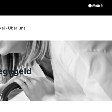
Facebook
Instagram
YouTube
X
kel
Über uns
legegeld