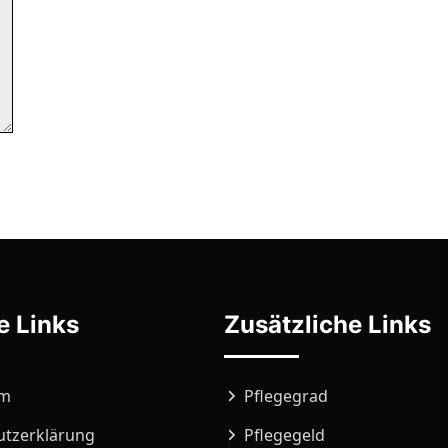
e Links
Zusätzliche Links
um
Pflegegrad
utzerklärung
Pflegegeld