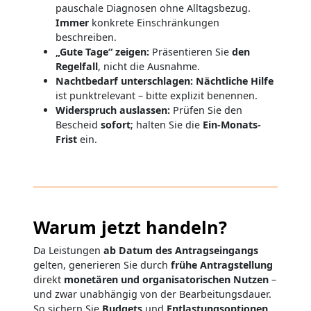
pauschale Diagnosen ohne Alltagsbezug.
Immer
konkrete Einschränkungen
beschreiben.
„Gute Tage“ zeigen:
Präsentieren Sie
den
Regelfall
, nicht die Ausnahme.
Nachtbedarf unterschlagen:
Nächtliche Hilfe
ist punktrelevant – bitte explizit benennen.
Widerspruch auslassen:
Prüfen Sie den
Bescheid
sofort
; halten Sie die
Ein-Monats-
Frist
ein.
Warum jetzt handeln?
Da Leistungen
ab Datum des Antragseingangs
gelten, generieren Sie durch
frühe Antragstellung
direkt
monetären und organisatorischen Nutzen
–
und zwar unabhängig von der Bearbeitungsdauer.
So sichern Sie
Budgets
und
Entlastungsoptionen