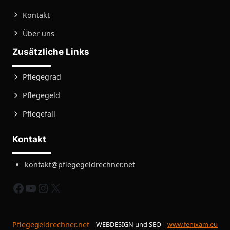
Kontakt
Über uns
Zusätzliche Links
Pflegegrad
Pflegegeld
Pflegefall
Kontakt
kontakt@pflegegeldrechner.net
fb
yt
instagram
X
Pflegegeldrechner.net
WEBDESIGN und SEO –
www.fenixam.eu