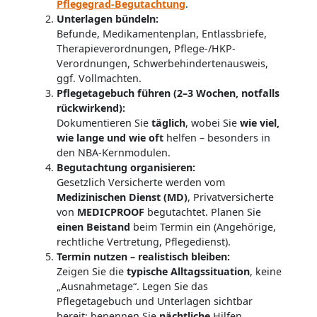
Pflegegrad-Begutachtung
.
Unterlagen bündeln:
Befunde, Medikamentenplan, Entlassbriefe,
Therapieverordnungen, Pflege-/HKP-
Verordnungen, Schwerbehindertenausweis,
ggf. Vollmachten.
Pflegetagebuch führen (2–3 Wochen, notfalls
rückwirkend):
Dokumentieren Sie
täglich
, wobei Sie
wie viel,
wie lange und wie oft
helfen – besonders in
den NBA-Kernmodulen.
Begutachtung organisieren:
Gesetzlich Versicherte werden vom
Medizinischen Dienst (MD)
, Privatversicherte
von
MEDICPROOF
begutachtet. Planen Sie
einen Beistand
beim Termin ein (Angehörige,
rechtliche Vertretung, Pflegedienst).
Termin nutzen – realistisch bleiben:
Zeigen Sie die
typische Alltagssituation
, keine
„Ausnahmetage“. Legen Sie das
Pflegetagebuch und Unterlagen sichtbar
bereit; benennen Sie
nächtliche
Hilfen