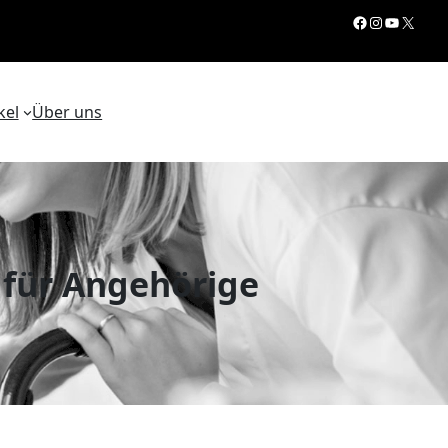
Facebook
Instagram
YouTube
X
kel
Über uns
t für Angehörige