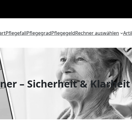
art
Pflegefall
Pflegegrad
Pflegegeld
Rechner auswählen
Arti
er – Sicherheit & Klarhei