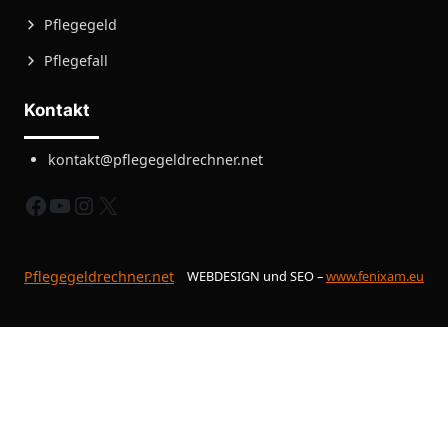
Pflegegeld
Pflegefall
Kontakt
kontakt@pflegegeldrechner.net
fb
yt
instagram
X
Pflegegeldrechner.net
WEBDESIGN und SEO –
www.fenixam.eu