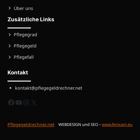
Über uns
Zusätzliche Links
Pflegegrad
Pflegegeld
Pflegefall
Kontakt
kontakt@pflegegeldrechner.net
fb
yt
instagram
X
Pflegegeldrechner.net
WEBDESIGN und SEO –
www.fenixam.eu