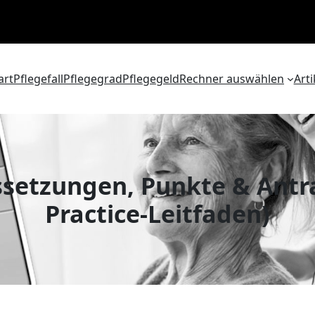
art
Pflegefall
Pflegegrad
Pflegegeld
Rechner auswählen
Arti
ssetzungen, Punkte & Antrag
Practice-Leitfaden)