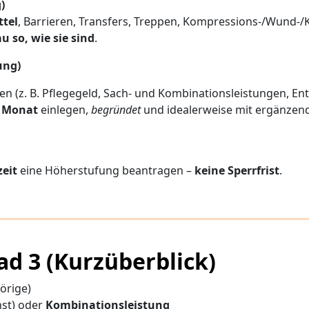
)
ttel
, Barrieren, Transfers, Treppen, Kompressions-/Wund-
u so, wie sie sind
.
ung)
ren (z. B. Pflegegeld, Sach- und Kombinationsleistungen, En
 Monat
einlegen,
begründet
und idealerweise mit ergänzen
zeit
eine Höherstufung beantragen –
keine Sperrfrist
.
ad 3 (Kurzüberblick)
örige)
nst) oder
Kombinationsleistung