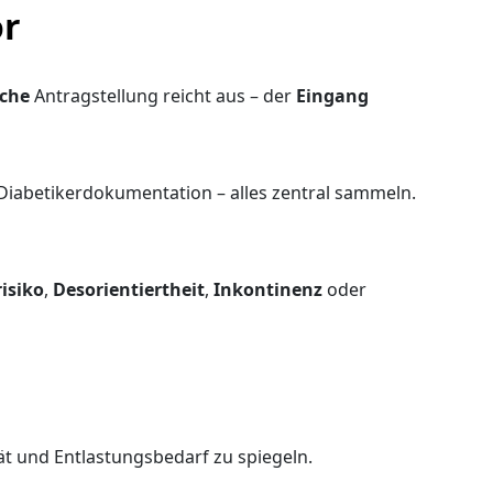
or
iche
Antragstellung reicht aus – der
Eingang
/Diabetikerdokumentation – alles zentral sammeln.
risiko
,
Desorientiertheit
,
Inkontinenz
oder
t und Entlastungsbedarf zu spiegeln.