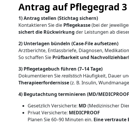
Antrag auf Pflegegrad 3
1) Antrag stellen (Stichtag sichern)
Kontaktieren Sie die
Pflegekasse
(bei der jeweilig
sichert die Rückwirkung
der Leistungen ab dies
2) Unterlagen bündeln (Case-File aufsetzen)
Arztberichte, Entlassbriefe, Diagnosen, Medikatio
So schaffen Sie
Prüfbarkeit und Nachvollziehbar
3) Pflegetagebuch führen (7–14 Tage)
Dokumentieren Sie
realistisch
Häufigkeit, Dauer und
Therapieerfordernisse
(z. B. Insulin, Wundmanage
4) Begutachtung terminieren (MD/MEDICPROOF
Gesetzlich Versicherte:
MD
(Medizinischer Die
Privat Versicherte:
MEDICPROOF
Planen Sie 60–90 Minuten ein.
Eine vertraute