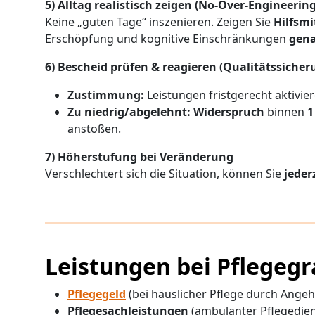
5) Alltag realistisch zeigen (No-Over-Engineering
Keine „guten Tage“ inszenieren. Zeigen Sie
Hilfsmi
Erschöpfung und kognitive Einschränkungen
gena
6) Bescheid prüfen & reagieren (Qualitätssicher
Zustimmung:
Leistungen fristgerecht aktivie
Zu niedrig/abgelehnt:
Widerspruch
binnen
1
anstoßen.
7) Höherstufung bei Veränderung
Verschlechtert sich die Situation, können Sie
jeder
Leistungen bei Pflegegr
Pflegegeld
(bei häuslicher Pflege durch Angeh
Pflegesachleistungen
(ambulanter Pflegedie