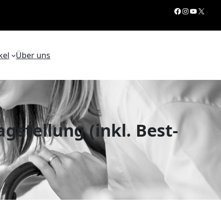
Facebook
Instagram
YouTube
X
kel
Über uns
stellung (inkl. Best-