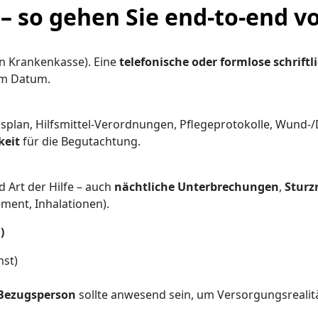
 – so gehen Sie end-to-end v
en Krankenkasse). Eine
telefonische oder formlose schriftl
em Datum.
nsplan, Hilfsmittel-Verordnungen, Pflegeprotokolle, Wund-
keit
für die Begutachtung.
 Art der Hilfe – auch
nächtliche Unterbrechungen
,
Sturz
ment, Inhalationen).
)
nst)
 Bezugsperson
sollte anwesend sein, um Versorgungsrealitä