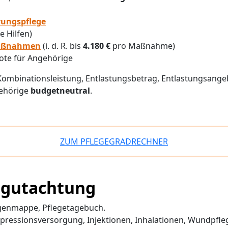
rungspflege
 Hilfen)
Maßnahmen
(i. d. R. bis
4.180 €
pro Maßnahme)
ote für Angehörige
Kombinationsleistung, Entlastungsbetrag, Entlastungsange
gehörige
budgetneutral
.
ZUM PFLEGEGRADRECHNER
Begutachtung
agenmappe, Pflegetagebuch.
pressionsversorgung, Injektionen, Inhalationen, Wundpfle