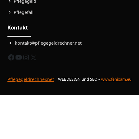
Pflegegeld
Pflegefall
Kontakt
kontakt@pflegegeldrechner.net
fb
yt
instagram
X
Pflegegeldrechner.net
WEBDESIGN und SEO –
www.fenixam.eu