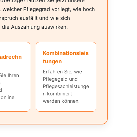
ldbeträge? Nutzen Sie jetzt unsere
 welcher Pflegegrad vorliegt, wie hoch
nspruch ausfällt und wie sich
 die Auszahlung auswirken.
Kombinationsleis
radrechn
tungen
Erfahren Sie, wie
Sie Ihren
Pflegegeld und
n
Pflegesachleistunge
d
n kombiniert
online.
werden können.