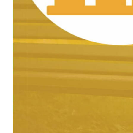
Pflegegeld beantragen: Immer
mehr Familien in Hessen setzen
auf 24-Stunden-Betreuung für
Senioren