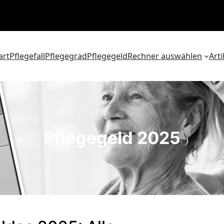
art
Pflegefall
Pflegegrad
Pflegegeld
Rechner auswählen
Arti
Pflegegeld 2025