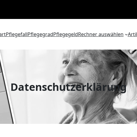
art
Pflegefall
Pflegegrad
Pflegegeld
Rechner auswählen
Arti
Datenschutzerklärung