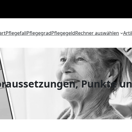
art
Pflegefall
Pflegegrad
Pflegegeld
Rechner auswählen
Arti
Voraussetzungen, Punkte un