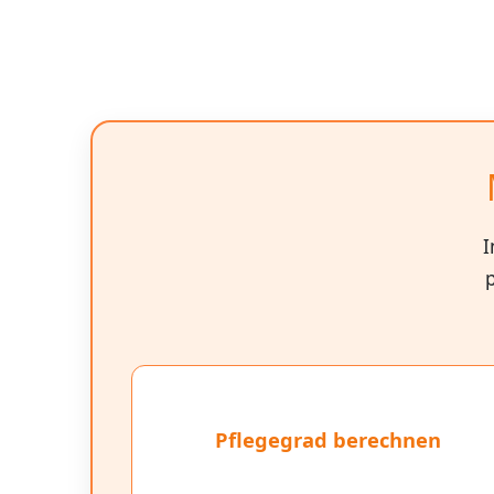
I
p
Pflegegrad berechnen