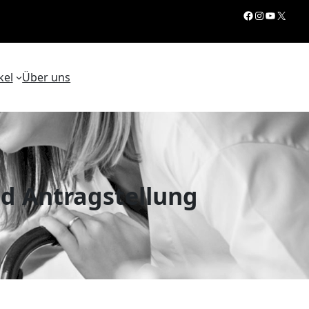
Facebook
Instagram
YouTube
X
kel
Über uns
d Antragstellung